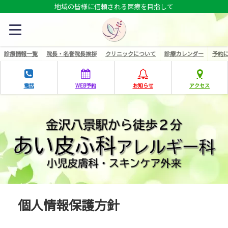
地域の皆様に信頼される医療を目指して
診療情報一覧
院長・名誉院長挨拶
クリニックについて
診療カレンダー
予約
電話
WEB予約
お知らせ
アクセス
個人情報保護方針