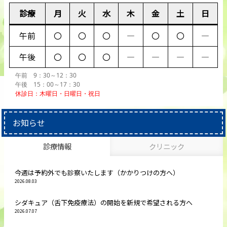
診療
月
火
水
木
金
土
日
午前
〇
〇
〇
―
〇
〇
―
午後
〇
〇
〇
―
―
―
―
午前 9：30～12：30
午後 15：00～17：30
休診日：木曜日・日曜日・祝日
お知らせ
診療情報
クリニック
今週は予約外でも診察いたします（かかりつけの方へ）
2026.08.03
シダキュア（舌下免疫療法）の開始を新規で希望される方へ
2026.07.07