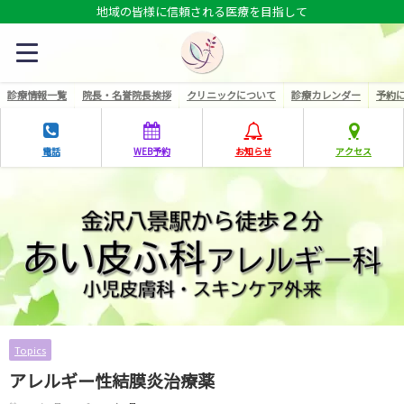
地域の皆様に信頼される医療を目指して
診療情報一覧
院長・名誉院長挨拶
クリニックについて
診療カレンダー
予約
電話
WEB予約
お知らせ
アクセス
Topics
アレルギー性結膜炎治療薬