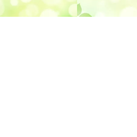
診療時間
診療
月
火
水
木
金
土
日
時間
午前
〇
〇
〇
―
〇
〇
―
午後
〇
〇
〇
―
―
―
―
午前 9：30～12：30
午後 15：00～17：30
休診日：木曜日・日曜日・祝日
＊診療医師は
をご覧ください。
こちら
＊当院は予約優先ですが、予約外も診療を行なって