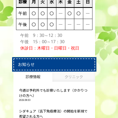
診療
月
火
水
木
金
土
日
午前
〇
〇
〇
―
〇
〇
―
午後
〇
〇
〇
―
―
―
―
午前 9：30～12：30
午後 15：00～17：30
休診日：木曜日・日曜日・祝日
お知らせ
診療情報
クリニック
今週は予約外でも診察いたします（かかりつ
けの方へ）
2026.08.03
シダキュア（舌下免疫療法）の開始を新規で
希望される方へ