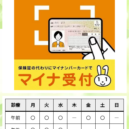
診療
月
火
水
木
金
土
日
午前
〇
〇
〇
―
〇
〇
―