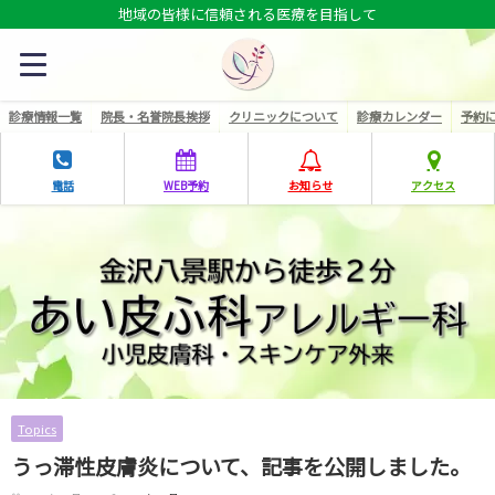
地域の皆様に信頼される医療を目指して
診療情報一覧
院長・名誉院長挨拶
クリニックについて
診療カレンダー
予約
電話
WEB予約
お知らせ
アクセス
Topics
うっ滞性皮膚炎について、記事を公開しました。